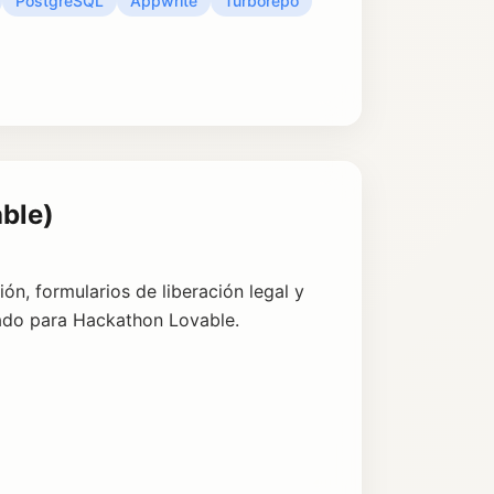
PostgreSQL
Appwrite
Turborepo
ble)
n, formularios de liberación legal y
ado para Hackathon Lovable.