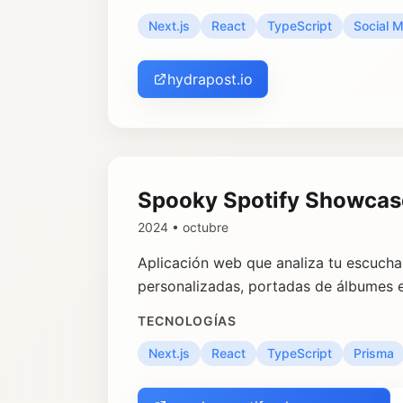
Next.js
React
TypeScript
Social 
hydrapost.io
Spooky Spotify Showcas
2024 • octubre
Aplicación web que analiza tu escucha
personalizadas, portadas de álbumes e
TECNOLOGÍAS
Next.js
React
TypeScript
Prisma