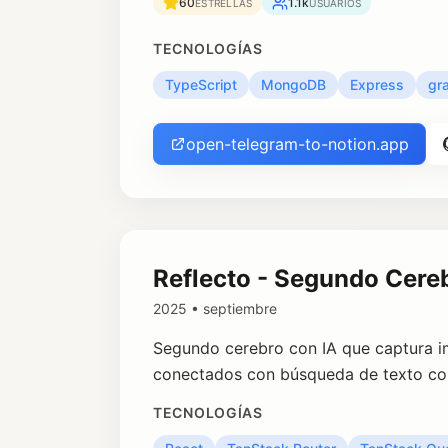
60
1.1k
ESTRELLAS
USUARIOS
TECNOLOGÍAS
TypeScript
MongoDB
Express
gr
open-telegram-to-notion.app
Reflecto - Segundo Cere
2025 • septiembre
Segundo cerebro con IA que captura im
conectados con búsqueda de texto com
TECNOLOGÍAS