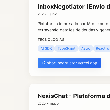
InboxNegotiator (Envío d
2025 • junio
Plataforma impulsada por IA que auto
extrayendo detalles de deudas y gene
TECNOLOGÍAS
AI SDK
TypeScript
Astro
React.js
inbox-negotiator.vercel.app
NexisChat - Plataforma
2025 • mayo