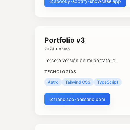
spooky-spotify-showcase.app
Portfolio v3
2024 • enero
Tercera versión de mi portafolio.
TECNOLOGÍAS
Astro
Tailwind CSS
TypeScript
francisco-pessano.com