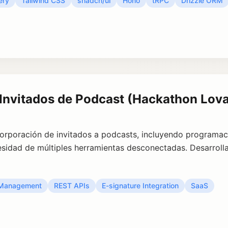
ery
Tailwind CSS
shadcn/ui
Hono
tRPC
Drizzle ORM
 Invitados de Podcast (Hackathon Lova
orporación de invitados a podcasts, incluyendo programació
sidad de múltiples herramientas desconectadas. Desarroll
 Management
REST APIs
E-signature Integration
SaaS