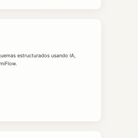
squemas estructurados usando IA,
miFlow.