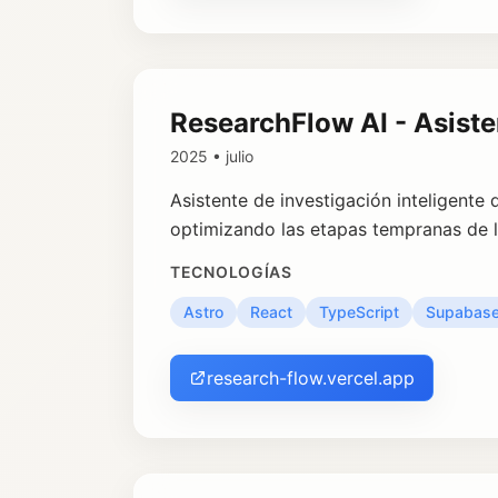
ResearchFlow AI - Asist
2025 • julio
Asistente de investigación inteligente
optimizando las etapas tempranas de 
TECNOLOGÍAS
Astro
React
TypeScript
Supabas
research-flow.vercel.app