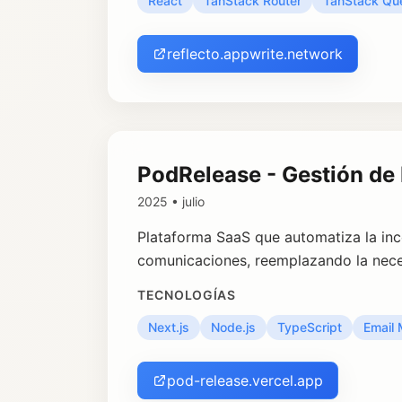
React
TanStack Router
TanStack Qu
reflecto.appwrite.network
PodRelease - Gestión de
2025 • julio
Plataforma SaaS que automatiza la inc
comunicaciones, reemplazando la nece
TECNOLOGÍAS
Next.js
Node.js
TypeScript
Email
pod-release.vercel.app